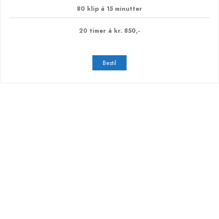
Hjemmeside klippekort
kr.
17.000,-
850,-
/
time
20 timer Spar 8.000 kr.
Gyldighed ét år fra købsdato
80 klip á 15 minutter
20 timer á kr. 850,-