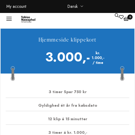
Dansk
My account
Hjemmeside klippekort
3.000,-
kr.
1.000,-
/ time
3 timer Spar 750 kr
Gyldighed ét år fra købsdato