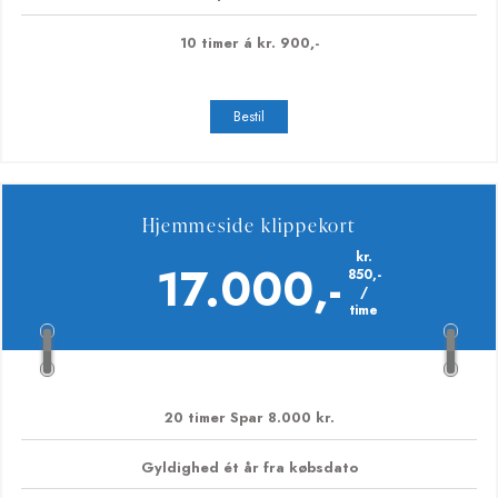
time
10 timer Spar 3.500 kr.
Gyldighed ét år fra købsdato
40 klip á 15 minutter
10 timer á kr. 900,-
Bestil