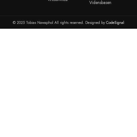
Modtag tilbud, produktnotifikationer og meget mere. Ved at t
dig accepterer du vores privatlivspolitik.
info@tobiasnawaphol.dk
(+45) 42 83 00 31
ANDRE LINKS