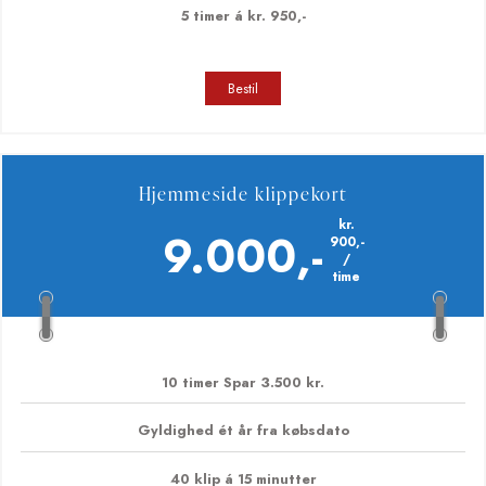
5 timer Spar 1.500 kr.
Gyldighed ét år fra købsdato
20 klip á 15 minutter
5 timer á kr. 950,-
Bestil
Hjemmeside klippekort
kr.
9.000,-
900,-
/