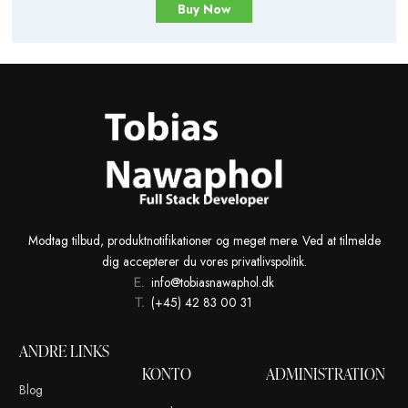
Entry Server
99,00DKK/Mo
void_wbwhmcse_laouts_price
$60
Buy Now
Modtag tilbud, produktnotifikationer og meget mere. Ved at t
dig accepterer du vores privatlivspolitik.
info@tobiasnawaphol.dk