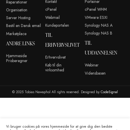
(+45) 42 83 00 31
ANDRE LINKS
KONTO
ADMINISTR
Blog
Kontakt
Portainer
Reparationer
cPanel
cPanel WHM
Organisation
Webmail
VMware ESXI
Server Hosting
Kundeportalen
Synology NAS 
Bestil en Dansk email
Synology NAS 
Marketplace
TIL
TIL
ANDRE LINKS
ERHVERVSLIVET
UDDANNEL
Hjemmeside
Erhvervslivet
Prisberegner
Køb til din
Webinar
virksomhed