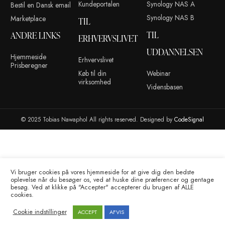
KONTO
ADMINISTR
Blog
Kontakt
Portainer
Reparationer
cPanel
cPanel WHM
Organisation
Webmail
VMware ESXI
Server Hosting
Kundeportalen
Synology NAS 
Bestil en Dansk email
Synology NAS 
Marketplace
TIL
TIL
ANDRE LINKS
ERHVERVSLIVET
UDDANNEL
Hjemmeside
Erhvervslivet
Prisberegner
Køb til din
Webinar
virksomhed
Vidensbasen
© 2025 Tobias Nawaphol All rights reserved. Designed by
CodeS