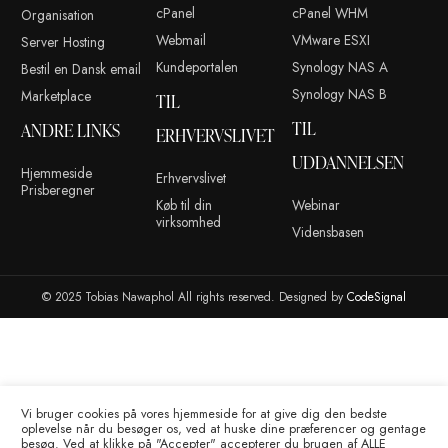
ANDRE LINKS
KONTO
ADMINISTR
Blog
Kontakt
Portainer
Reparationer
cPanel
cPanel WHM
Organisation
Webmail
VMware ESXI
Server Hosting
Kundeportalen
Synology NAS 
Bestil en Dansk email
Synology NAS 
Marketplace
TIL
TIL
ANDRE LINKS
ERHVERVSLIVET
UDDANNEL
Hjemmeside
Erhvervslivet
Prisberegner
Køb til din
Webinar
virksomhed
Vidensbasen