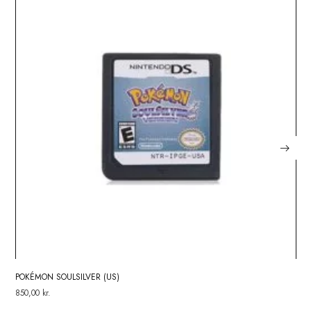
Dette site anvender Akismet til at reducere spam.
Læs om hvor
kommentar bliver behandlet
.
CATEGORIES
GameBoy Color
Spil
,
Facebook
Twitter
Pinterest
WhatsApp
RELATED PRODUCTS