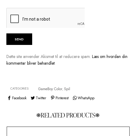
Navn
*
E-mail
*