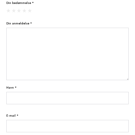
Vær den første til at anmelde “Pokémon: Bl
Version NTSC-J (Japan) (GBC)”
Din e-mailadresse vil ikke blive publiceret.
Krævede felter er markeret me
Din bedømmelse
*
Din anmeldelse
*