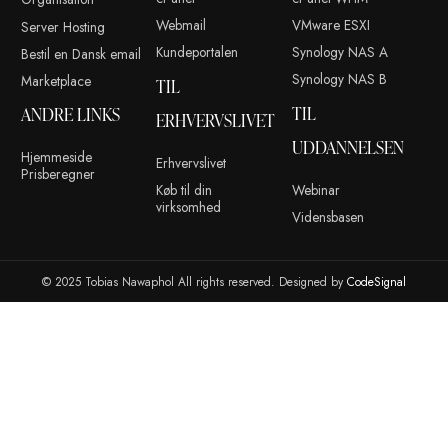
Modtag tilbud, produktnotifikationer og meget mere. Ved at t
dig accepterer du vores privatlivspolitik.
info@tobiasnawaphol.dk
(+45) 42 83 00 31
ANDRE LINKS
KONTO
ADMINISTR
Blog
Kontakt
Portainer
Reparationer