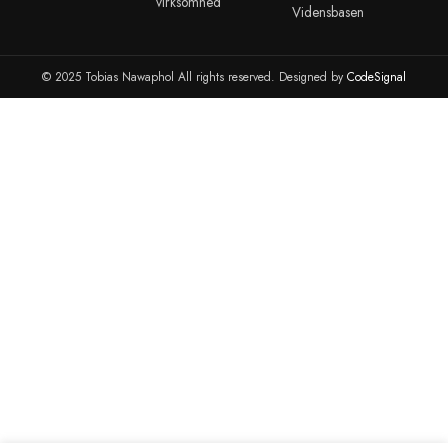
dig accepterer du vores privatlivspolitik.
info@tobiasnawaphol.dk
(+45) 42 83 00 31
ANDRE LINKS
KONTO
ADMINISTR
Blog
Kontakt
Portainer
Reparationer
cPanel
cPanel WHM
Organisation
Webmail
VMware ESXI
Server Hosting
Kundeportalen
Synology NAS 
Bestil en Dansk email
Synology NAS 
Marketplace
TIL
TIL
ANDRE LINKS
ERHVERVSLIVET
UDDANNEL
Hjemmeside
Erhvervslivet
Prisberegner