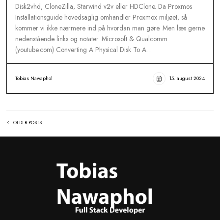
PROXMOX INSTALLATIONSGUIDE (P2V) (
4)
Physical machine to virtual machine eller kort for P2V. Der fi
forskellige værktøjer og guides, hvordan dette gøres bedst f.
Disk2vhd, CloneZilla, Starwind v2v eller HDClone. Da Proxm
Installationsguide hovedsaglig omhandler Proxmox miljøet, så
kommer vi ikke nærmere ind på hvordan man gøre. Men læs
nedenstående links og notater. Microsoft & Qualcomm
(youtube.com) Converting A Physical Disk To A…