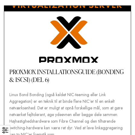
prompt indtast: sudo apt install samba Det er alt, hvad der er ti
du er nu…
Tobias Nawaphol
27. aug
PROXMOX INSTALLATIONSGUIDE (BOND