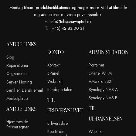
Tobias Nawaphol
15. aug
OLDER POSTS
Modtag tilbud, produktnotifikationer og meget mere. Ved at t