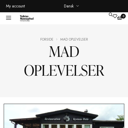
Dansk
My account
FORSIDE
MAD OPLEVELSER
MAD
OPLEVELSER