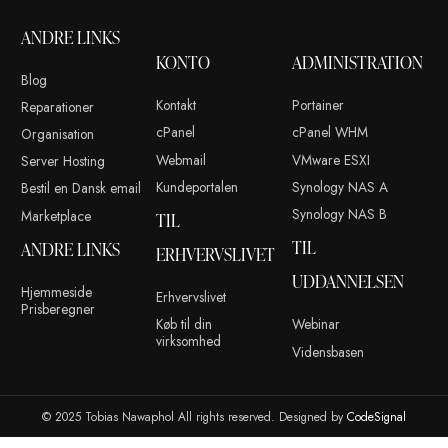
Modtag tilbud, produktnotifikationer og meget mere. Ved at t
dig accepterer du vores privatlivspolitik.
info@tobiasnawaphol.dk
(+45) 42 83 00 31
ANDRE LINKS