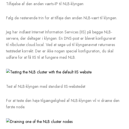
Tilføjelse af portregler for NLB -klyngen
Vi har med succes tilføjet den første NLB -vært til klyngen. Vi er
at tilføje yderligere noder til NLB -klyngen. Højreklik på klyng
og vælg Tilføj vært til Cluster.
Tilføjelse af den anden node til klyngen
Vi begynder processen med at tilføje den anden NLB-vært til k
Indtast IP-adressen på den nye NLB-vært, og klik på Forbind. N
adapterne er udfyldt, skal du vælge adapteren og klikke på
Næ