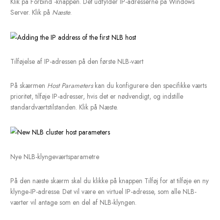
på din Windows-server. Højreklik på knudepunktet Network Lo
Balancing Clusters, og vælg
New Cluster
.
Oprettelse af en ny NLB-klynge
Indtast IP-adressen på den første vært, du vil tilslutte til NLB-kl
Klik på Forbind -knappen. Det udfylder IP-adresserne på Wind
Server. Klik på
Næste
.
Tilføjelse af IP-adressen på den første NLB-vært
På skærmen
Host Parameters
kan du konfigurere den specifikk