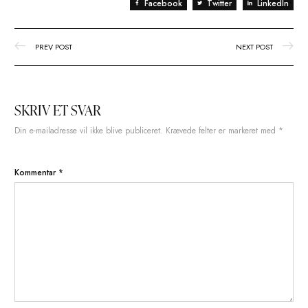
første node.
Draining one af ​​NLB-klyndeknuderne
Den første vært er nu drænet, og tjenesterne er stoppet.
En af NLB-klyngeværterne er drænet og stoppet
Kan vi stadig komme til siden? Ja, en hurtig opdatering af vært
browser returnerer stadig webstedet.