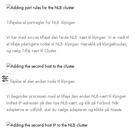
Når den nye klynge-IP-adresse er tilføjet, skal du klikke på Næs
Konfigurer nu cluster parameters. Her kan du indstille det fulde
internetnavn og Cluster operation mode.
NLB cluster parameters
Når den nye klynge-IP-adresse er blevet tilføjet, skal du klikke 
Næste.
På skærmen Portregler skal du konfigurere de porte, du ønsker
NLB-klyngen skal dirigere til værterne. Her definerer jeg port
443 for webtrafik. Klik på Udfør.