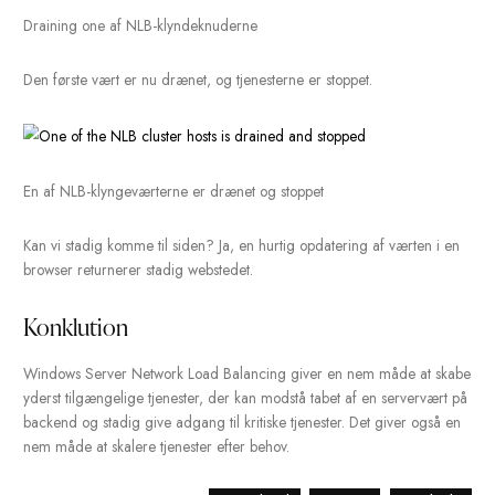
Tilføjelse af den anden værts-IP til NLB-klyngen
Følg de resterende trin for at tilføje den anden NLB-vært til kly
Jeg har indlæst Internet Information Services (IIS) på begge NL
servere, der deltager i klyngen. En DNS-post er blevet konfigur
til nlbcluster.cloud.local. Ved at søge ud til klyngenavnet return
teststedet korrekt. Der er ikke nogen speciel konfiguration, du s
udføre for at få IIS til at fungere med NLB.
Test af NLB-klyngen med standard IIS-webstedet
For at teste den høje tilgængelighed af NLB-klyngen vil vi dræ