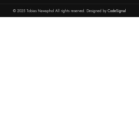
Modtag tilbud, produktnotifikationer og meget mere. Ved at t
dig accepterer du vores privatlivspolitik.
info@tobiasnawaphol.dk
(+45) 42 83 00 31
ANDRE LINKS
KONTO
ADMINISTR
Blog
Kontakt
Portainer
Reparationer
cPanel
cPanel WHM
Organisation
Webmail
VMware ESXI
Server Hosting
Kundeportalen
Synology NAS 
Bestil en Dansk email
Synology NAS 
Marketplace
TIL
TIL
ANDRE LINKS
ERHVERVSLIVET
UDDANNEL
Hjemmeside