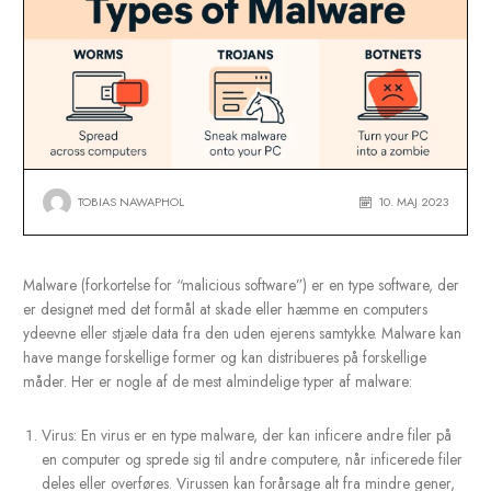
TOBIAS NAWAPHOL
10. MA
Malware (forkortelse for “malicious software”) er en type softwa
er designet med det formål at skade eller hæmme en compute
ydeevne eller stjæle data fra den uden ejerens samtykke. Malw