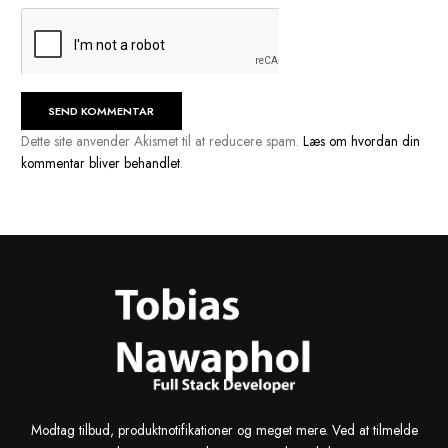
Navn
*
E-mail
*
Websted