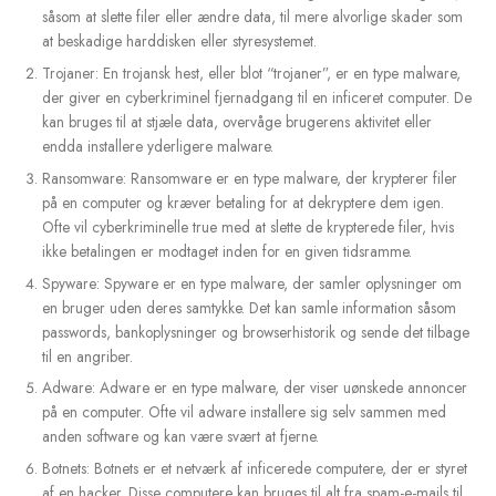
have mange forskellige former og kan distribueres på forskelli
måder. Her er nogle af de mest almindelige typer af malware:
Virus: En virus er en type malware, der kan inficere andre fi
en computer og sprede sig til andre computere, når inficere
deles eller overføres. Virussen kan forårsage alt fra mindre
såsom at slette filer eller ændre data, til mere alvorlige ska
at beskadige harddisken eller styresystemet.
Trojaner: En trojansk hest, eller blot “trojaner”, er en type m
der giver en cyberkriminel fjernadgang til en inficeret comp
kan bruges til at stjæle data, overvåge brugerens aktivitet ell
endda installere yderligere malware.
Ransomware: Ransomware er en type malware, der krypterer
på en computer og kræver betaling for at dekryptere dem i
Ofte vil cyberkriminelle true med at slette de krypterede filer
ikke betalingen er modtaget inden for en given tidsramme.