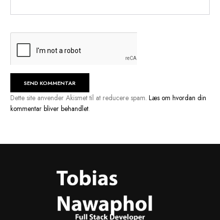
Navn
*
E-mail
*
Websted