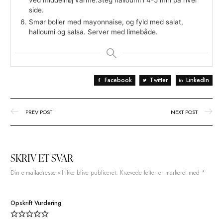
Skær rødløg i tynde skiver. Snit forårsløg fint. Skæ
agurk i tern. Hak mynte fint. Skær lime i både.
Opvarm sukker
, hvidvinseddike og vand
i en lille
kasserolle. Tilsæt rødløg, når sukkeret er smeltet,
lad simre i 2 min.
Fisk rødløg op fra kasserollen med en gaffel, og stil
side i en skål.Reducer eddiken til en tyk sirup. Til
forårsløg, agurk og mynte til skålen med rødløg.L
siruppen køle af, og hæld den over grøntsagerne.
Tilsæt en skvæt limesaft, og rør rundt.
Varm boller i ovnen i 3-4 min. Skær halloumi i 1,5
tykke skiver.Opvarm en smule vand i en stegepan
ved middelhøj varme.Steg halloumi i 4-5 min på h
side.
Smør boller med mayonnaise, og fyld med salat,
halloumi og salsa. Server med limebåde.