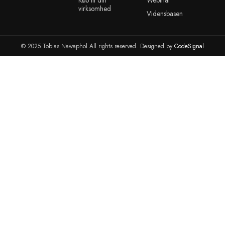
Modtag tilbud, produktnotifikationer og meget mere. Ved at t
dig accepterer du vores privatlivspolitik.
info@tobiasnawaphol.dk
(+45) 42 83 00 31
ANDRE LINKS
KONTO
ADMINISTR
Blog
Kontakt
Portainer
Reparationer
cPanel
cPanel WHM
Organisation
Webmail
VMware ESXI
Server Hosting