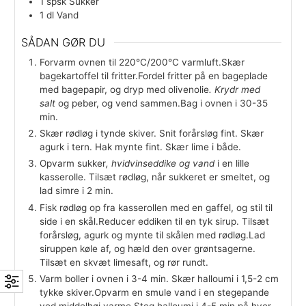
2
stk
Forårsløg
½
pose
Mynte
25
ml
Hvidvinseddike
200
g
Halloumi
1
pose
Blandet salat
1
stk
Rødløg
1
stk
Agurk
1
stk
Lime
2
stk
Briocheboller
25
g
Mayonnaise
1
spsk
Sukker
1
dl
Vand
SÅDAN GØR DU
Forvarm ovnen til 220°C/200°C varmluft.Skær
bagekartoffel til fritter.Fordel fritter på en bagepla
med bagepapir, og dryp med olivenolie
. Krydr me
salt
og peber, og vend sammen.Bag i ovnen i 30-
min.