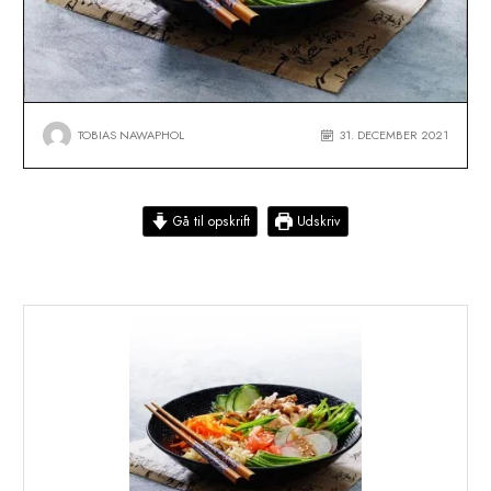
TOBIAS NAWAPHOL
31. DECEMBER
Gå til opskrift
Udskriv