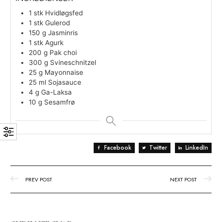
RET
KØKKEN
Hovedret
Sydøstasiatisk
INGREDIENSER
1
stk
Hvidløgsfed
1
stk
Gulerod
150
g
Jasminris
1
stk
Agurk
200
g
Pak choi
300
g
Svineschnitzel
25
g
Mayonnaise
25
ml
Sojasauce