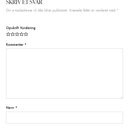
4
g
Ga-Laksa
10
g
Sesamfrø
Facebook
Twitter
L
PREV POST
NEXT P
SKRIV ET SVAR
Din e-mailadresse vil ikke blive publiceret.
Krævede felter er markere
Opskrift Vurdering