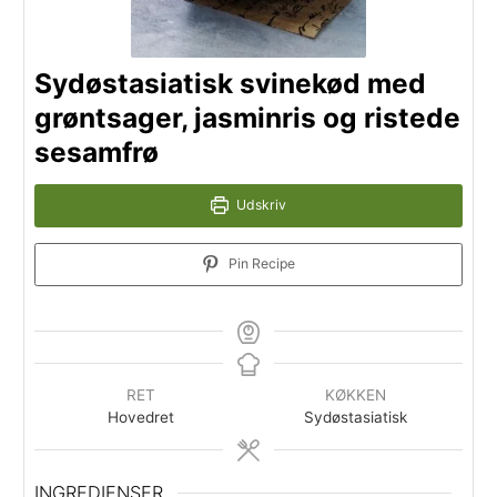
Sydøstasiatisk svinekød me
grøntsager, jasminris og rist
sesamfrø
Udskriv
Pin Recipe