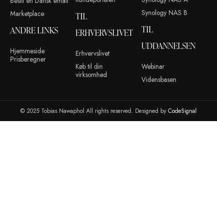
Modtag tilbud, produktnotifikationer og meget mere. Ved at t
dig accepterer du vores privatlivspolitik.
info@tobiasnawaphol.dk
(+45) 42 83 00 31
ANDRE LINKS
KONTO
ADMINISTR
Blog